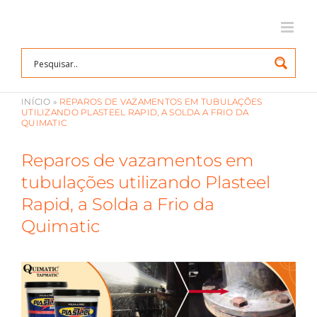
Ir
para
o
conteúdo
INÍCIO
»
REPAROS DE VAZAMENTOS EM TUBULAÇÕES
UTILIZANDO PLASTEEL RAPID, A SOLDA A FRIO DA
QUIMATIC
Reparos de vazamentos em
tubulações utilizando Plasteel
Rapid, a Solda a Frio da
Quimatic
View
Larger