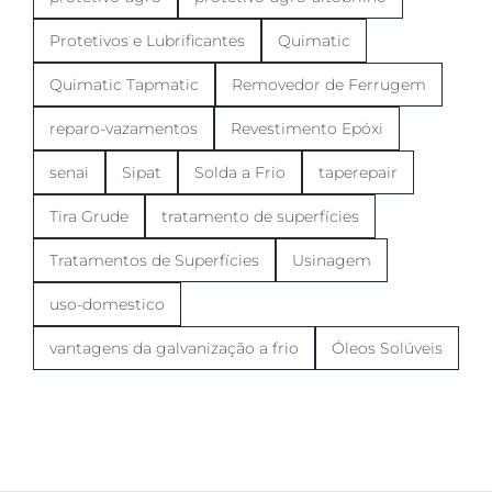
Protetivos e Lubrificantes
Quimatic
Quimatic Tapmatic
Removedor de Ferrugem
reparo-vazamentos
Revestimento Epóxi
senai
Sipat
Solda a Frio
taperepair
Tira Grude
tratamento de superfícies
Tratamentos de Superfícies
Usinagem
uso-domestico
vantagens da galvanização a frio
Óleos Solúveis