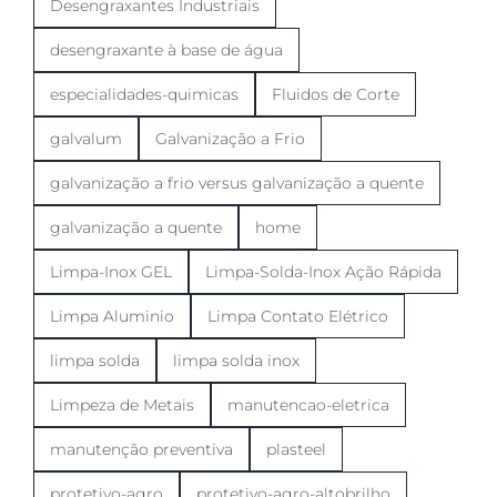
Desengraxantes Industriais
desengraxante à base de água
especialidades-quimicas
Fluidos de Corte
galvalum
Galvanização a Frio
galvanização a frio versus galvanização a quente
galvanização a quente
home
Limpa-Inox GEL
Limpa-Solda-Inox Ação Rápida
Limpa Aluminio
Limpa Contato Elétrico
limpa solda
limpa solda inox
Limpeza de Metais
manutencao-eletrica
manutenção preventiva
plasteel
protetivo-agro
protetivo-agro-altobrilho