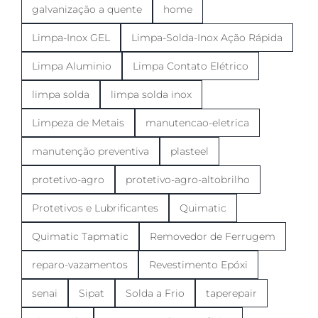
galvanização a quente
home
Limpa-Inox GEL
Limpa-Solda-Inox Ação Rápida
Limpa Aluminio
Limpa Contato Elétrico
limpa solda
limpa solda inox
Limpeza de Metais
manutencao-eletrica
manutenção preventiva
plasteel
protetivo-agro
protetivo-agro-altobrilho
Protetivos e Lubrificantes
Quimatic
Quimatic Tapmatic
Removedor de Ferrugem
reparo-vazamentos
Revestimento Epóxi
senai
Sipat
Solda a Frio
taperepair