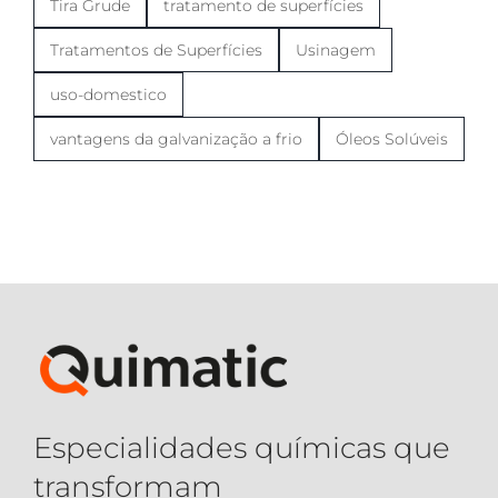
Tira Grude
tratamento de superfícies
Tratamentos de Superfícies
Usinagem
uso-domestico
vantagens da galvanização a frio
Óleos Solúveis
Especialidades químicas que
transformam