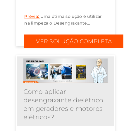
Prévia:
Uma ótima solução é utilizar
na limpeza o Desengraxante
Dielétrico Quimatic, que atende às
normas ISO 14001 (meio ambiente),
VER SOLUÇÃO COMPLETA
NR15 (insalubridade), NR16
(operações perigosas...
Como aplicar
desengraxante dielétrico
em geradores e motores
elétricos?