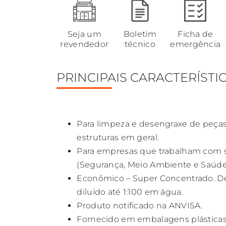
Seja um
Boletim
Ficha de
revendedor
técnico
emergência
PRINCIPAIS CARACTERÍSTI
Para limpeza e desengraxe de peça
estruturas em geral.
Para empresas que trabalham com 
(Segurança, Meio Ambiente e Saúde)
Econômico – Super Concentrado. D
diluído até 1:100 em água.
Produto notificado na ANVISA.
Fornecido em embalagens plásticas d