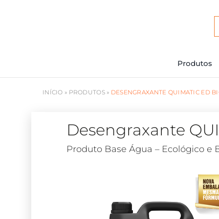
Ir
para
o
conteúdo
Produtos
INÍCIO
»
PRODUTOS
»
DESENGRAXANTE QUIMATIC ED B
Desengraxante QU
Produto Base Água – Ecológico e 