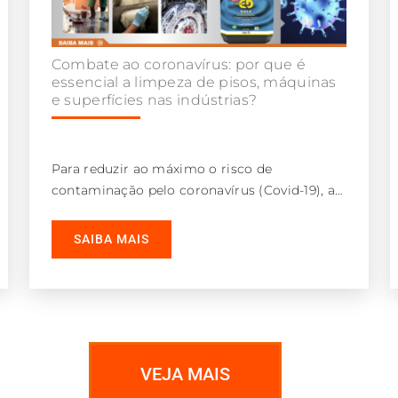
Combate ao coronavírus: por que é
essencial a limpeza de pisos, máquinas
e superfícies nas indústrias?
Para reduzir ao máximo o risco de
contaminação pelo coronavírus (Covid-19), as
indústrias precisam investir pesado na
limpeza de pisos,
SAIBA MAIS
VEJA MAIS