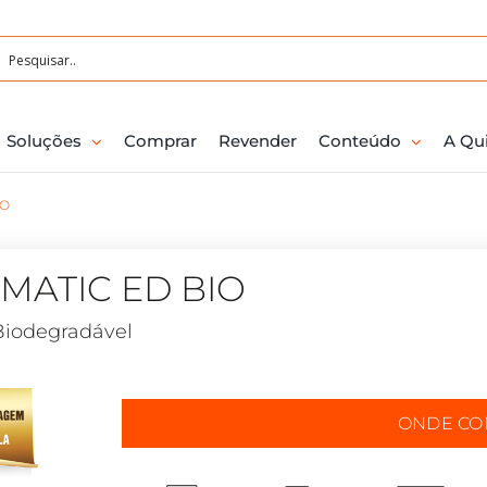
Soluções
Comprar
Revender
Conteúdo
A Qu
IO
IMATIC ED BIO
Biodegradável
ONDE C