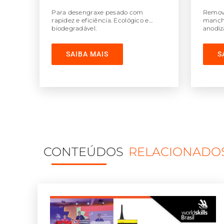
Para desengraxe pesado com
Remove
rapidez e eficiência. Ecológico e
mancha
biodegradável.
anodiz
Produt
SAIBA MAIS
S
CONTEÚDOS
RELACIONADO