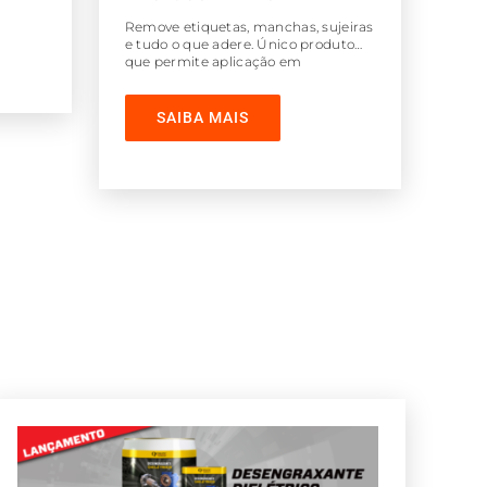
Remove etiquetas, manchas, sujeiras
e tudo o que adere. Único produto
que permite aplicação em
superfícies de acrílico, plásticos, PVC
e similares. Produto Ecológico.
Possui força cítrica e aloe vera.
SAIBA MAIS