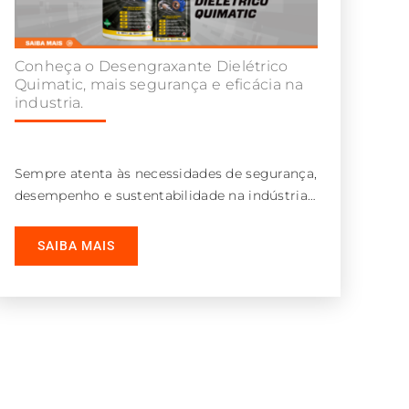
Conheça o Desengraxante Dielétrico
Quimatic, mais segurança e eficácia na
industria.
Sempre atenta às necessidades de segurança,
desempenho e sustentabilidade na indústria,
a Quimatic Tapmatic acaba de lançar o
Desengraxante Dielétrico
SAIBA MAIS