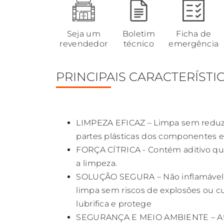
Seja um
Boletim
Ficha de
revendedor
técnico
emergência
PRINCIPAIS CARACTERÍSTI
LIMPEZA EFICAZ – Limpa sem reduzi
partes plásticas dos componentes el
FORÇA CÍTRICA - Contém aditivo que
a limpeza.
SOLUÇÃO SEGURA – Não inflamável e d
limpa sem riscos de explosões ou cu
lubrifica e protege
SEGURANÇA E MEIO AMBIENTE – Ate