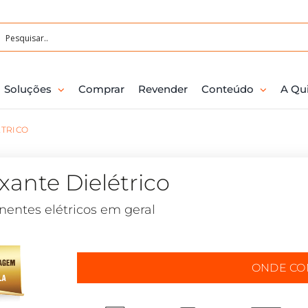
Soluções
Comprar
Revender
Conteúdo
A Qu
ÉTRICO
ante Dielétrico
entes elétricos em geral
ONDE C