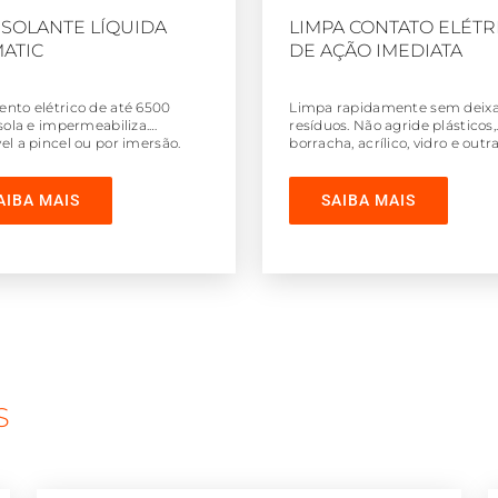
 ISOLANTE LÍQUIDA
LIMPA CONTATO ELÉTR
ATIC
DE AÇÃO IMEDIATA
ento elétrico de até 6500
Limpa rapidamente sem deix
Isola e impermeabiliza.
resíduos. Não agride plásticos,
el a pincel ou por imersão.
borracha, acrílico, vidro e outr
superfícies.
AIBA MAIS
SAIBA MAIS
S