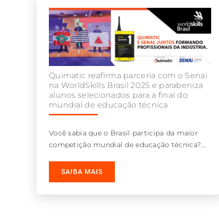
Quimatic reafirma parceria com o Senai
na WorldSkills Brasil 2025 e parabeniza
alunos selecionados para a final do
mundial de educação técnica
Você sabia que o Brasil participa da maior
competição mundial de educação técnica?
Trata-se da WorldSkills, evento em que jovens
SAIBA MAIS