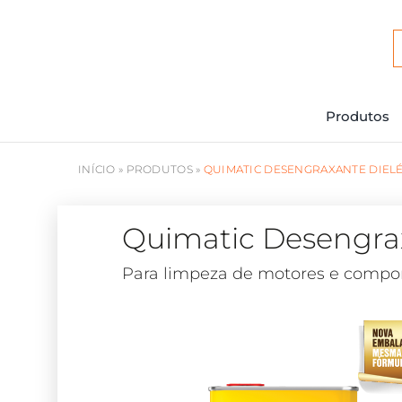
Ir
para
o
conteúdo
Produtos
INÍCIO
»
PRODUTOS
»
QUIMATIC DESENGRAXANTE DIEL
Quimatic Desengrax
Para limpeza de motores e compon