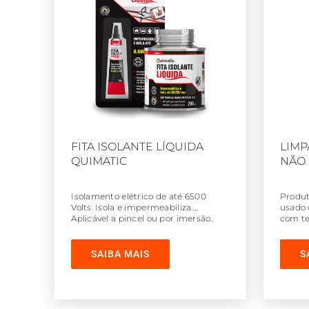
FITA ISOLANTE LÍQUIDA
LIMP
QUIMATIC
NÃO 
Isolamento elétrico de até 6500
Produt
Volts. Isola e impermeabiliza.
usado 
Aplicável a pincel ou por imersão.
com te
SAIBA MAIS
S