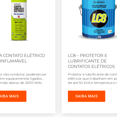
A CONTATO ELÉTRICO
LC8 – PROTETOR E
INFLAMÁVEL
LUBRIFICANTE DE
CONTATOS ELÉTRICOS
o não condutor, podendo ser
Protetor e lubrificante de con
em equipamentos ligados
elétricos que trabalham em p
nsão abaixo de 2000 Volts.
de até 50 kVA e temperatura
que 120 °C.
AIBA MAIS
SAIBA MAIS