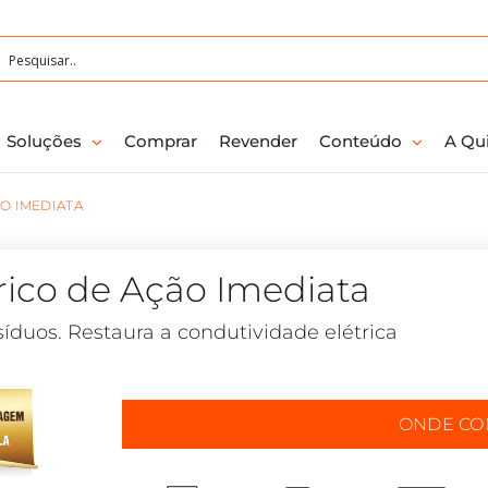
Soluções
Comprar
Revender
Conteúdo
A Qu
O IMEDIATA
rico de Ação Imediata
duos. Restaura a condutividade elétrica
ONDE C