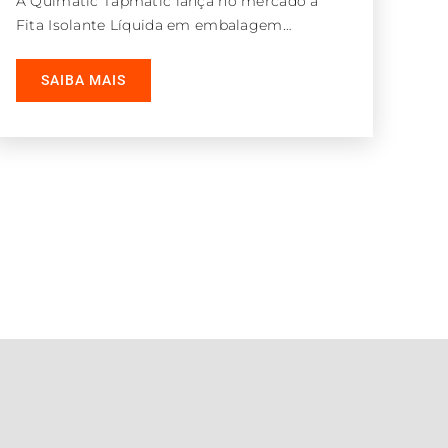
A Quimatic Tapmatic lança no mercado a
Fita Isolante Líquida em embalagem
econômica de 16 g. Com linhas mais
modernas
SAIBA MAIS