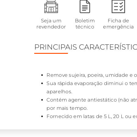
Seja um
Boletim
Ficha de
revendedor
técnico
emergência
PRINCIPAIS CARACTERÍSTI
Remove sujeira, poeira, umidade e o
Sua rápida evaporação diminui o te
aparelhos.
Contém agente antiestático (não atrai
por mais tempo.
Fornecido em latas de 5 L, 20 L ou 