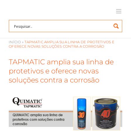
Ir
para
o
conteúdo
INÍCIO
»
TAPMATIC AMPLIA SUA LINHA DE PROTETIVOS E
OFERECE NOVAS SOLUÇÕES CONTRA A CORROSÃO
TAPMATIC amplia sua linha de
protetivos e oferece novas
soluções contra a corrosão
View
Larger
Image