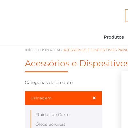
Ir
para
o
conteúdo
Produtos
INÍCIO
»
USINAGEM
»
ACESSÓRIOS E DISPOSITIVOS PAR
Acessórios e Dispositiv
Categorias de produto
Usinagem
Fluidos de Corte
Óleos Solúveis