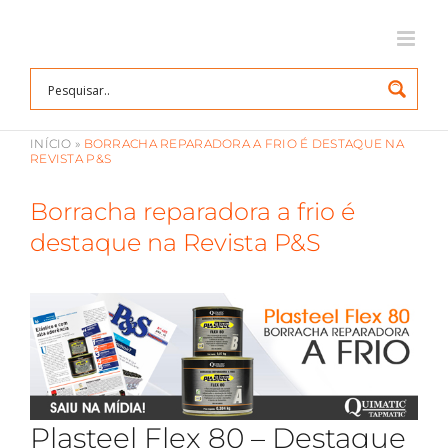
Ir
para
o
conteúdo
INÍCIO
»
BORRACHA REPARADORA A FRIO É DESTAQUE NA
REVISTA P&S
Borracha reparadora a frio é
destaque na Revista P&S
View
Larger
Image
Plasteel Flex 80 – Destaque