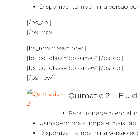
Disponível também na versão eco
[/bs_col]
[/bs_row]
[bs_row class=”row”]
[bs_col class=”col-sm-6″][/bs_col]
[bs_col class=”col-sm-6″][/bs_col]
[/bs_row]
Quimatic 2 – Fluid
Para usinagem em alumí
Usinagem mais limpa e mais ráp
Disponível também na versão eco