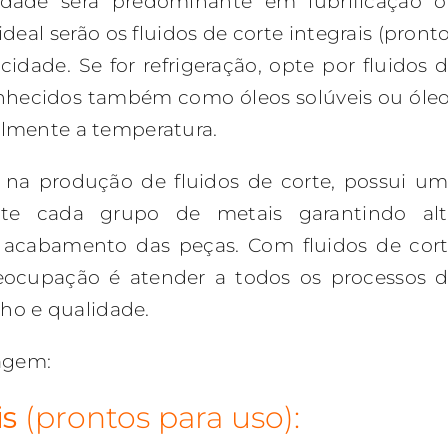
sidade será predominante em lubrificação 
 ideal serão os fluidos de corte integrais (pront
cidade. Se for refrigeração, opte por fluidos 
conhecidos também como óleos solúveis ou óle
almente a temperatura.
 na produção de fluidos de corte, possui u
nte cada grupo de metais garantindo al
acabamento das peças. Com fluidos de cor
preocupação é atender a todos os processos 
ho e qualidade.
agem:
is
(prontos para uso):