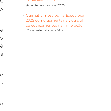
CubeDesign 2025
s,
9 de dezembro de 2025
no
Quimatic mostrou na Exposibram
2025 como aumentar a vida útil
de equipamentos na mineração
de
23 de setembro de 2025
do
é
os
de
as
 o