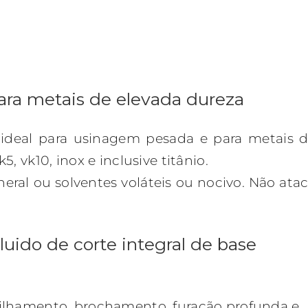
Para metais de elevada dureza
, ideal para usinagem pesada e para metais 
, vk10, inox e inclusive titânio.
ral ou solventes voláteis ou nocivo. Não ata
uido de corte integral de base
ilhamento, brochamento, furação profunda e