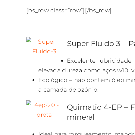
[bs_row class=”row”][/bs_row]
Super Fluido 3 – 
Excelente lubricidade
elevada dureza como aços w10, vk5
Ecológico – não contém óleo mine
a camada de ozônio.
Quimatic 4-EP – Fl
mineral
Ideal para rosqueamento, mandr