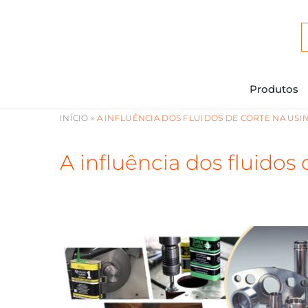
Ir
para
o
conteúdo
Produtos
INÍCIO
»
A INFLUÊNCIA DOS FLUIDOS DE CORTE NA USI
A influência dos fluidos
View
Larger
Image