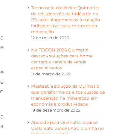
Tecnologia dielétrica Quimatic:
da recuperação da indústria no
RS após alagamentos à solução
indispensável para motores na
mineração
ca
12 de maio de 2026
de
Na FEICON 2026 Quimatic
destaca soluções para home
centers e canais de venda
especializados
ue
11 de março de 2026
de
Plasteel: a solução da Quimatic
em
que transforma os altos custos de
manutenção na mineração em
economia e produtividade
19 de dezembro de 2025
da
Apoiada pela Quimatic, equipe
ra
UERJ Sats vence LASC e brilha no