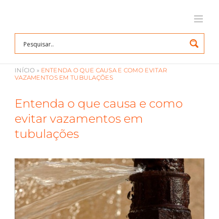
Ir
para
o
conteúdo
INÍCIO
»
ENTENDA O QUE CAUSA E COMO EVITAR
VAZAMENTOS EM TUBULAÇÕES
Entenda o que causa e como
evitar vazamentos em
tubulações
View
Larger
Image