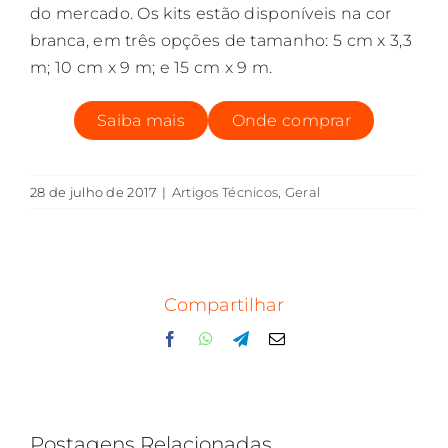
do mercado. Os kits estão disponíveis na cor
branca, em três opções de tamanho: 5 cm x 3,3
m; 10 cm x 9 m; e 15 cm x 9 m.
Saiba mais
Onde comprar
28 de julho de 2017
|
Artigos Técnicos
,
Geral
Compartilhar
Facebook
WhatsApp
Telegram
E-
mail
Postagens Relacionadas