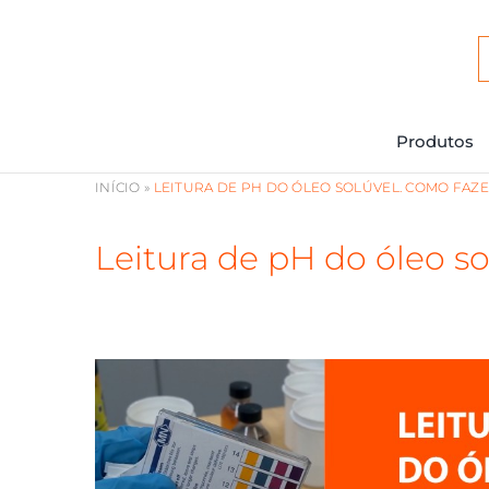
Ir
para
o
conteúdo
Produtos
INÍCIO
»
LEITURA DE PH DO ÓLEO SOLÚVEL. COMO FAZE
Leitura de pH do óleo so
View
Larger
Image