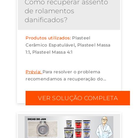
Como recuperar assento
de rolamentos
danificados?
Produtos utilizados:
Plasteel
Cerâmico Espatulável
Plasteel Massa
1:1
Plasteel Massa 4:1
Prévia:
Para resolver o problema
recomendamos a recuperação do
assento de rolamento, com o uso de
Plasteel Massa (1:1 ou 4:1) ou Plasteel
VER SOLUÇÃO COMPLETA
Cerâmico Espatulável Cinza....