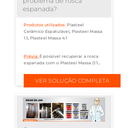
problema de rosca
espanada?
Produtos utilizados:
Plasteel
Cerâmico Espatulável
Plasteel Massa
1:1
Plasteel Massa 4:1
Prévia:
É possível recuperar a rosca
espanada com o Plasteel Massa (1:1
ou 4:1) ou Plasteel Cerâmico
Espatulável Cinza....
VER SOLUÇÃO COMPLETA