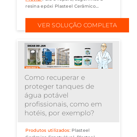
resina epóxi Plasteel Cerâmico
Espatulável. Antes da aplicação do
revestimento, fazer limpeza e
VER SOLUÇÃO COMPLETA
preparação da superfície com
jateamento abrasivo ...
Como recuperar e
proteger tanques de
água potável
profissionais, como em
hotéis, por exemplo?
Produtos utilizados:
Plasteel