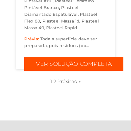
Pintável Azul
Plasteel Cerâmico
Pintável Branco
Plasteel
Diamantado Espatulável
Plasteel
Flex 80
Plasteel Massa 1:1
Plasteel
Massa 4:1
Plasteel Rapid
Prévia:
Toda a superfície deve ser
preparada, pois resíduos (do
processo) e poeiras interferem na
aderência e consequentemente no
VER SOLUÇÃO COMPLETA
desempenho do produto....
1
2
Próximo »