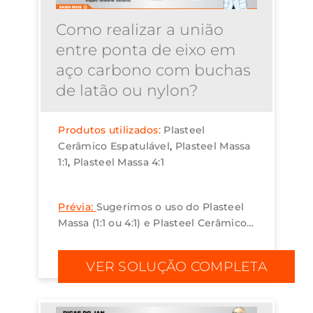
Como realizar a união
entre ponta de eixo em
aço carbono com buchas
de latão ou nylon?
Produtos utilizados:
Plasteel
Cerâmico Espatulável
Plasteel Massa
1:1
Plasteel Massa 4:1
Prévia:
Sugerimos o uso do Plasteel
Massa (1:1 ou 4:1) e Plasteel Cerâmico
Espatulável Cinza 5:1.para unir ponta
de eixo em aço carbono com buchas
VER SOLUÇÃO COMPLETA
de latão ou nylon. ...