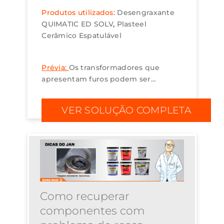
Produtos utilizados:
Desengraxante
QUIMATIC ED SOLV
Plasteel
Cerâmico Espatulável
Prévia:
Os transformadores que
apresentam furos podem ser
reparados com a aplicação do
composto epóxi Plasteel Cerâmico
VER SOLUÇÃO COMPLETA
Espatulável. Entre outras vantagens,
o produto não é condutor...
Como recuperar
componentes com