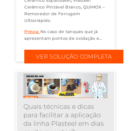
Cerâmico Espatulável
Plasteel
Cerâmico Pintável Branco
QUIMOX –
Removedor de Ferrugem
Ultrarrápido
Prévia:
No caso de tanques que já
apresentam pontos de oxidação em
sua estrutura interna, devemos
primeiro eliminar estes pontos para
VER SOLUÇÃO COMPLETA
depois fazer a proteção. Eliminar os
pontos de co...
Quais técnicas e dicas
para facilitar a aplicação
da linha Plasteel em dias