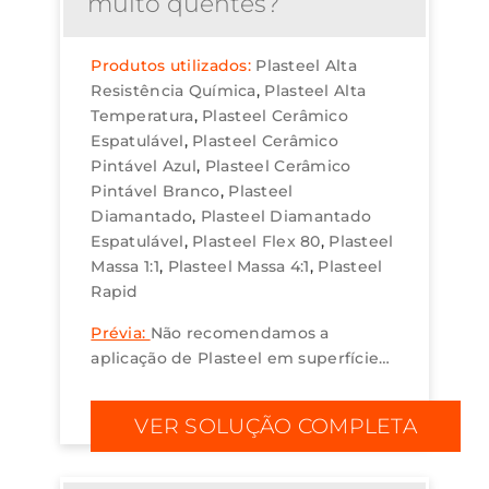
muito quentes?
Produtos utilizados:
Plasteel Alta
Resistência Química
Plasteel Alta
Temperatura
Plasteel Cerâmico
Espatulável
Plasteel Cerâmico
Pintável Azul
Plasteel Cerâmico
Pintável Branco
Plasteel
Diamantado
Plasteel Diamantado
Espatulável
Plasteel Flex 80
Plasteel
Massa 1:1
Plasteel Massa 4:1
Plasteel
Rapid
Prévia:
Não recomendamos a
aplicação de Plasteel em superfícies
quentes, seja devido à exposição ao
sol ou aquecimento pelo processo de
VER SOLUÇÃO COMPLETA
soldagem a quente. Aplique o
produto com a su...