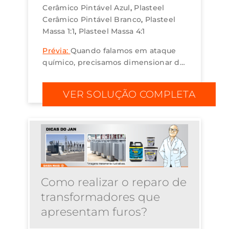
Cerâmico Pintável Azul
Plasteel
Cerâmico Pintável Branco
Plasteel
Massa 1:1
Plasteel Massa 4:1
Prévia:
Quando falamos em ataque
químico, precisamos dimensionar de
qual nível de agressividade química
estamos tratando. Qual o principal
VER SOLUÇÃO COMPLETA
produto no processo, o mais
agressivo e concen...
Como realizar o reparo de
transformadores que
apresentam furos?