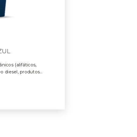
ZUL
icos (alifáticos,
eo diesel, produtos
dades. Utilizado em
metálicas.