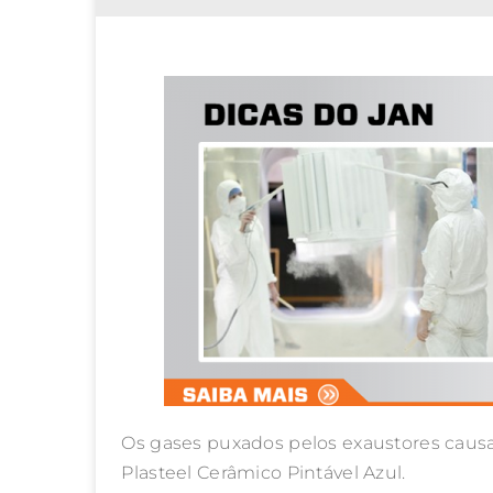
Os gases puxados pelos exaustores causa
Plasteel Cerâmico Pintável Azul.