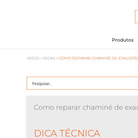
Ir
para
o
conteúdo
Produtos
INÍCIO
»
DICAS
»
COMO REPARAR CHAMINÉ DE EXAUSTÃO
Como reparar chaminé de exau
DICA TÉCNICA