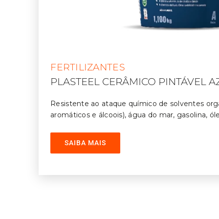
FERTILIZANTES
PLASTEEL CERÂMICO PINTÁVEL A
Resistente ao ataque químico de solventes orgân
aromáticos e álcoois), água do mar, gasolina, ól
alcalinos, ácidos diluídos, entre outras possibili
máquinas, equipamentos, tanques e estruturas 
SAIBA MAIS