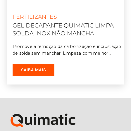
FERTILIZANTES
GEL DECAPANTE QUIMATIC LIMPA
SOLDA INOX NÃO MANCHA
Promove a remoção da carbonização e incrustação
de solda sem manchar. Limpeza com melhor
acabamento para cordão de solda em aço
inoxidável da série 300. Restaura o acabamento
SAIBA MAIS
nas ZTAs (zonas termicamente afetadas).