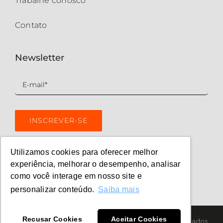
Trabalhe conosco
Contato
Newsletter
Utilizamos cookies para oferecer melhor
experiência, melhorar o desempenho, analisar
como você interage em nosso site e
personalizar conteúdo.
Saiba mais
Recusar Cookies
Aceitar Cookies
© Copyright 2026 | Quimatic | Todos os direitos reservados