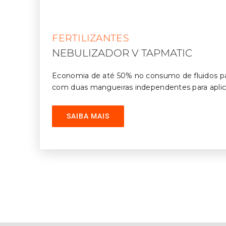
FERTILIZANTES
NEBULIZADOR V TAPMATIC
Economia de até 50% no consumo de fluidos pa
com duas mangueiras independentes para aplica
por nebulização, através da técnica M.Q.L. (Mí
Lubrificante).
SAIBA MAIS