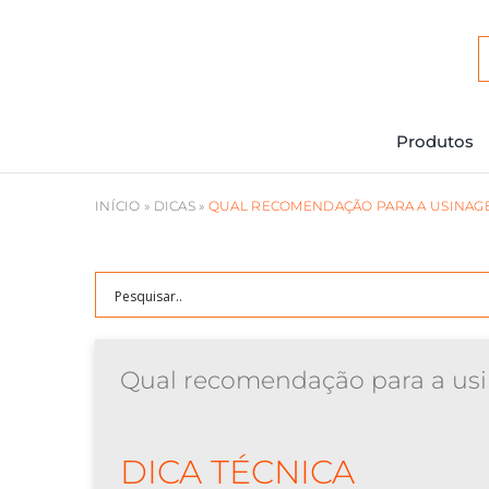
Ir
para
o
conteúdo
Produtos
INÍCIO
»
DICAS
»
QUAL RECOMENDAÇÃO PARA A USINAGE
Qual recomendação para a us
DICA TÉCNICA