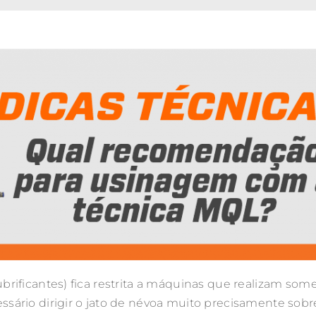
ificantes) fica restrita a máquinas que realizam some
ário dirigir o jato de névoa muito precisamente sobre