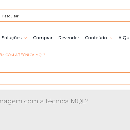
Soluções
Comprar
Revender
Conteúdo
A Qu
M COM A TÉCNICA MQL?
inagem com a técnica MQL?