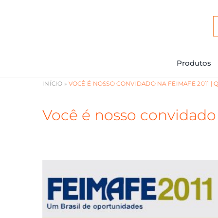
Ir
para
o
conteúdo
Produtos
INÍCIO
»
VOCÊ É NOSSO CONVIDADO NA FEIMAFE 2011 |
Você é nosso convidad
View
Larger
Image