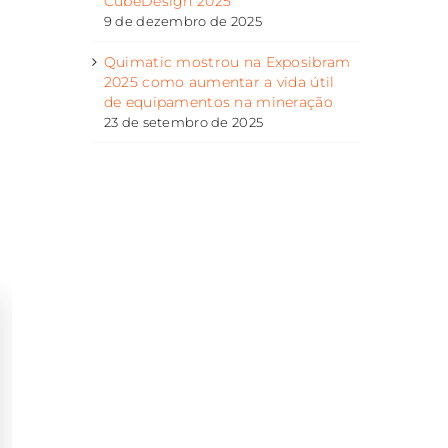
CubeDesign 2025
9 de dezembro de 2025
Quimatic mostrou na Exposibram
2025 como aumentar a vida útil
de equipamentos na mineração
23 de setembro de 2025
Na FEICON 2026 Quimatic
Quimatic mostrou
destaca soluções para home
Exposibram 2025
centers e canais de venda
aumentar a vida út