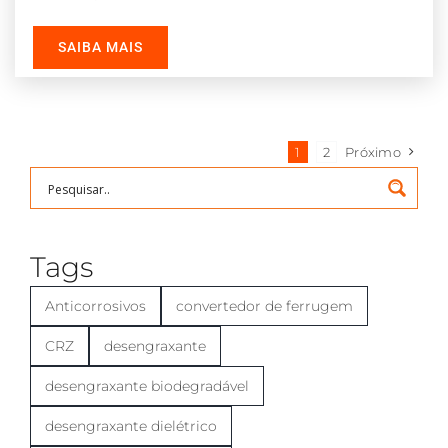
eventos do segmento de mineração, realizado
SAIBA MAIS
1
2
Próximo
Tags
Anticorrosivos
convertedor de ferrugem
CRZ
desengraxante
desengraxante biodegradável
desengraxante dielétrico