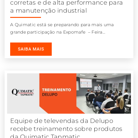
corretas e de alta performance para
a manutenção industrial
A Quimatic está se preparando para mais uma
grande participação na Expomafe – Feira
Internacional de Máquinas-Ferramenta e
Automação Industrial,
SAIBA MAIS
Equipe de televendas da Delupo
recebe treinamento sobre produtos
da Quimatic Tapmatic