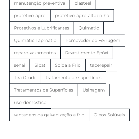
manutenção preventiva
plasteel
protetivo-agro
protetivo-agro-altobrilho
Protetivos e Lubrificantes
Quimatic
Quimatic Tapmatic
Removedor de Ferrugem
reparo-vazamentos
Revestimento Epóxi
senai
Sipat
Solda a Frio
taperepair
Tira Grude
tratamento de superfícies
Tratamentos de Superfícies
Usinagem
uso-domestico
vantagens da galvanização a frio
Óleos Solúveis