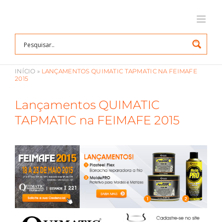
Ir
para
o
conteúdo
INÍCIO
»
LANÇAMENTOS QUIMATIC TAPMATIC NA FEIMAFE
2015
Lançamentos QUIMATIC
TAPMATIC na FEIMAFE 2015
View
Larger
Image