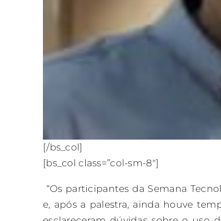
[/bs_col]
[bs_col class=”col-sm-8″]
“Os participantes da Semana Tecnol
e, após a palestra, ainda houve te
esclareceram dúvidas sobre o uso da