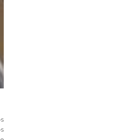
os
os
de