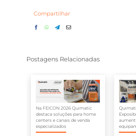
Compartilhar
Facebook
WhatsApp
Telegram
E-
mail
Postagens Relacionadas
Na FEICON 2026 Quimatic
Quimat
destaca soluções para home
Exposi
centers e canais de venda
aumenta
especializados
equipa