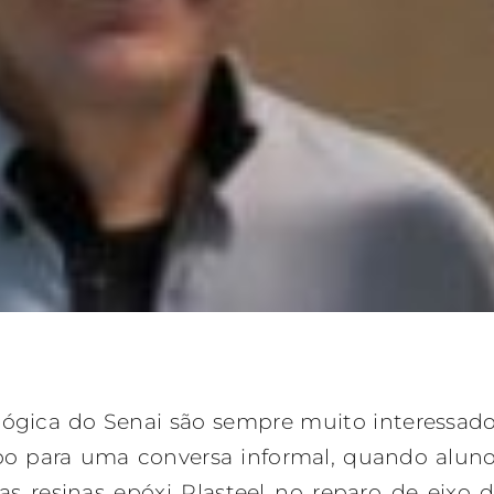
ógica do Senai são sempre muito interessad
mpo para uma conversa informal, quando alun
s resinas epóxi Plasteel no reparo de eixo 