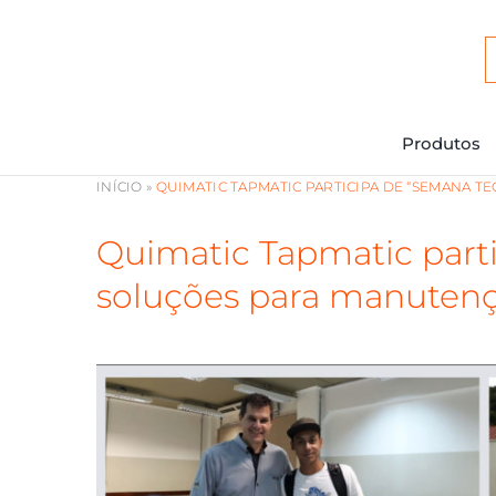
Ir
para
o
conteúdo
Produtos
INÍCIO
»
QUIMATIC TAPMATIC PARTICIPA DE “SEMANA 
Quimatic Tapmatic part
soluções para manutençã
View
Larger
Image