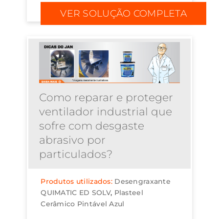
excelente custo-benefício. Confere
VER SOLUÇÃO COMPLETA
proteção galvânica igual à da
galvan...
Como reparar e proteger
ventilador industrial que
sofre com desgaste
abrasivo por
particulados?
Produtos utilizados:
Desengraxante
QUIMATIC ED SOLV
Plasteel
Cerâmico Pintável Azul