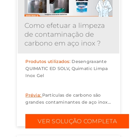
Como efetuar a limpeza
de contaminação de
carbono em aço inox ?
Produtos utilizados:
Desengraxante
QUIMATIC ED SOLV
Quimatic Limpa
Inox Gel
Prévia:
Partículas de carbono são
grandes contaminantes de aço inox,
resultando na oxidação do metal.
Para resolver este problema,
VER SOLUÇÃO COMPLETA
sugerimos o uso do Limpa Inox Gel –
decapante para...