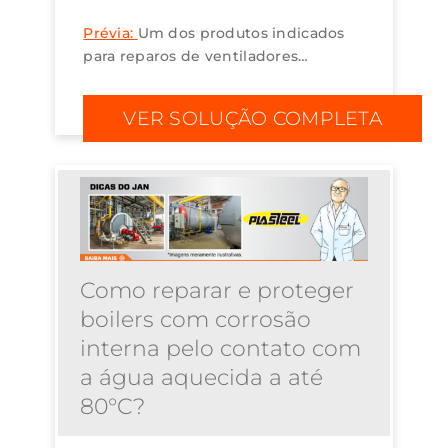
Prévia:
Um dos produtos indicados
para reparos de ventiladores
industriais é o Plasteel Cerâmico
Pintável Azul. O produto proporciona
VER SOLUÇÃO COMPLETA
proteção contra a abrasividade e
serve como mater...
Como reparar e proteger
boilers com corrosão
interna pelo contato com
a água aquecida a até
80°C?