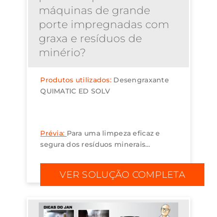
máquinas de grande
porte impregnadas com
graxa e resíduos de
minério?
Produtos utilizados:
Desengraxante
QUIMATIC ED SOLV
Prévia:
Para uma limpeza eficaz e
segura dos resíduos minerais
impregnados em máquinas de
grande porte, indicamos o
VER SOLUÇÃO COMPLETA
desengraxante à base de água
Quimatic ED SOLV....