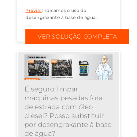
Prévia:
Indicamos o uso do
desengraxante à base de água
Quimatic ED SOLV. O produto é
ecológico, biodegradável, não
VER SOLUÇÃO COMPLETA
inflamável, notificado na Anvisa e
amigável ao usuário....
É seguro limpar
máquinas pesadas fora
de estrada com óleo
diesel? Posso substituir
por desengraxante à base
de água?