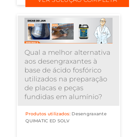
Tapmatic, que é ecologicamente
correto, biod...
Qual a melhor alternativa
aos desengraxantes à
base de ácido fosfórico
utilizados na preparação
de placas e peças
fundidas em alumínio?
Produtos utilizados:
Desengraxante
QUIMATIC ED SOLV