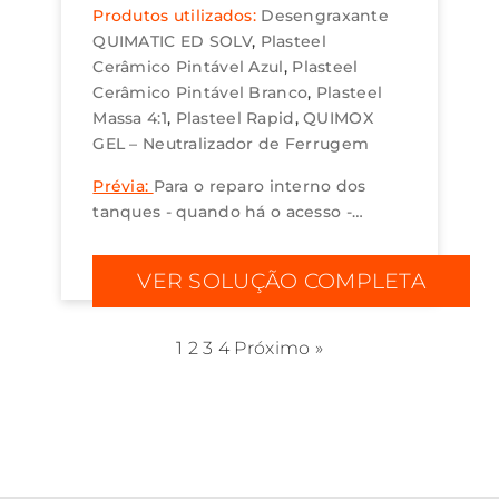
Produtos utilizados:
Desengraxante
QUIMATIC ED SOLV
Plasteel
Cerâmico Pintável Azul
Plasteel
Cerâmico Pintável Branco
Plasteel
Massa 4:1
Plasteel Rapid
QUIMOX
GEL – Neutralizador de Ferrugem
Prévia:
Para o reparo interno dos
tanques - quando há o acesso -
recomendamos o uso dos seguintes
produtos: desengraxante Quimatic
VER SOLUÇÃO COMPLETA
ED SOLV, removedor de ferrugem
ultrarrápido Quimox Gel,...
1
2
3
4
Próximo »