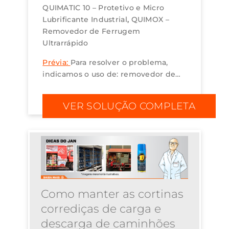
QUIMATIC 10 – Protetivo e Micro
Lubrificante Industrial
QUIMOX –
Removedor de Ferrugem
Ultrarrápido
Prévia:
Para resolver o problema,
indicamos o uso de: removedor de
ferrugem ultrarrápido Quimox,
oxidação preta instantânea a frio Oxi
VER SOLUÇÃO COMPLETA
Black, lubrificante-protetivo
Quimatic 10 e desen...
Como manter as cortinas
corrediças de carga e
descarga de caminhões