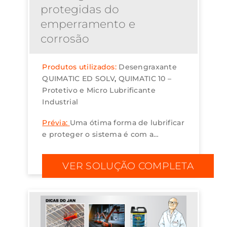
protegidas do
emperramento e
corrosão
Produtos utilizados:
Desengraxante
QUIMATIC ED SOLV
QUIMATIC 10 –
Protetivo e Micro Lubrificante
Industrial
Prévia:
Uma ótima forma de lubrificar
e proteger o sistema é com a
aplicação do protetivo industrial não
oleoso Quimatic 10, que lubrifica e
VER SOLUÇÃO COMPLETA
afasta a umidade e a poeira,
protegendo os...