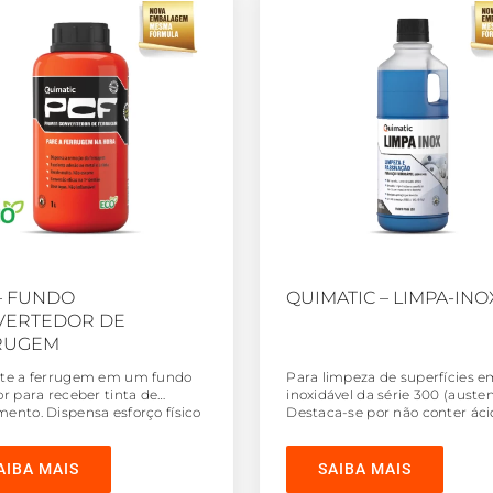
– FUNDO
QUIMATIC – LIMPA-INO
VERTEDOR DE
RUGEM
te a ferrugem em um fundo
Para limpeza de superfícies e
or para receber tinta de
inoxidável da série 300 (austen
ento. Dispensa esforço físico
Destaca-se por não conter ác
os com remoção de ferrugem
nítrico na composição, substâ
s de lixamento ou jateamento.
responsável pelo manchamen
acentuado da superfície.
AIBA MAIS
SAIBA MAIS