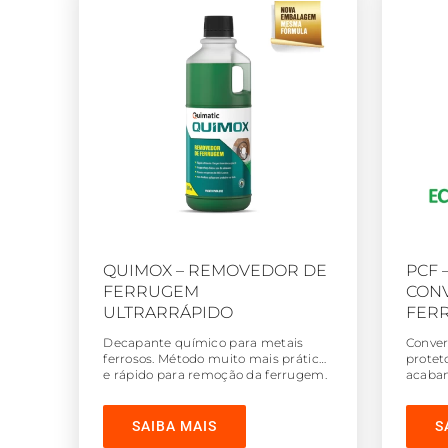
QUIMOX – REMOVEDOR DE
PCF 
FERRUGEM
CON
ULTRARRÁPIDO
FER
Decapante químico para metais
Conver
ferrosos. Método muito mais prático
protet
e rápido para remoção da ferrugem.
acabam
Descarta esforços físicos e custos
e cust
com remoção através de métodos
atravé
abrasivos.
SAIBA MAIS
S