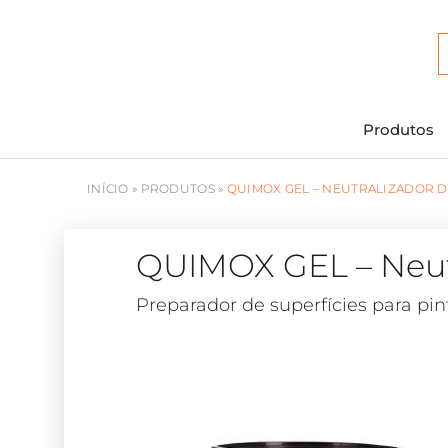
Ir
para
o
conteúdo
Produtos
INÍCIO
»
PRODUTOS
»
QUIMOX GEL – NEUTRALIZADOR 
QUIMOX GEL – Neut
Preparador de superfícies para pin