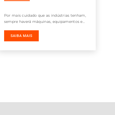
Por mais cuidado que as indústrias tenham,
sempre haverá máquinas, equipamentos e
estruturas metálicas que irão apresentar
oxidação, corrosão e
SAIBA MAIS