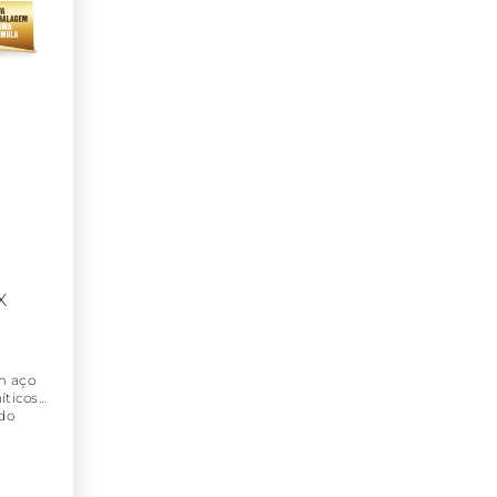
X
m aço
íticos).
ido
ncia
to