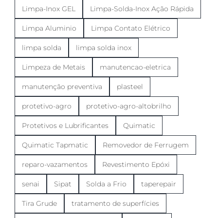
Limpa-Inox GEL
Limpa-Solda-Inox Ação Rápida
Limpa Aluminio
Limpa Contato Elétrico
limpa solda
limpa solda inox
Limpeza de Metais
manutencao-eletrica
manutenção preventiva
plasteel
protetivo-agro
protetivo-agro-altobrilho
Protetivos e Lubrificantes
Quimatic
Quimatic Tapmatic
Removedor de Ferrugem
reparo-vazamentos
Revestimento Epóxi
senai
Sipat
Solda a Frio
taperepair
Tira Grude
tratamento de superfícies