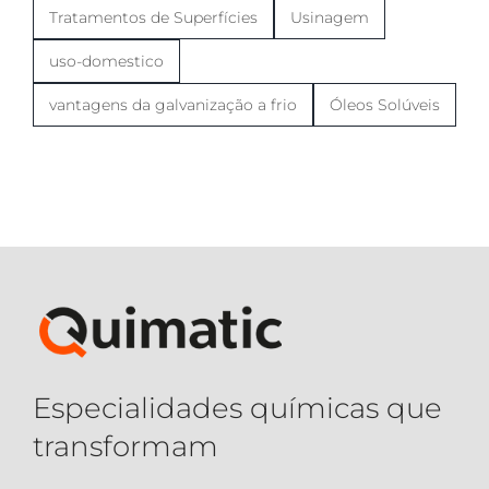
Tratamentos de Superfícies
Usinagem
uso-domestico
vantagens da galvanização a frio
Óleos Solúveis
Especialidades químicas que
transformam