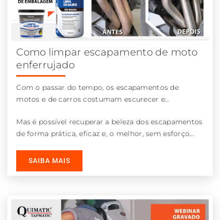
Como limpar escapamento de moto
enferrujado
Com o passar do tempo, os escapamentos de
motos e de carros costumam escurecer e
apresentar incrustações ou corrosão devido ao
Mas é possível recuperar a beleza dos escapamentos
acúmulo de sujeira, óleo, piche, entre outros
de forma prática, eficaz e, o melhor, sem esforço
materiais agressivos.
físico! [...]
SAIBA MAIS