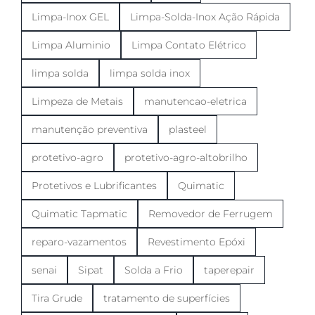
Limpa-Inox GEL
Limpa-Solda-Inox Ação Rápida
Limpa Aluminio
Limpa Contato Elétrico
limpa solda
limpa solda inox
Limpeza de Metais
manutencao-eletrica
manutenção preventiva
plasteel
protetivo-agro
protetivo-agro-altobrilho
Protetivos e Lubrificantes
Quimatic
Quimatic Tapmatic
Removedor de Ferrugem
reparo-vazamentos
Revestimento Epóxi
senai
Sipat
Solda a Frio
taperepair
Tira Grude
tratamento de superfícies