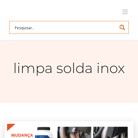
Ir
para
o
conteúdo
limpa solda inox