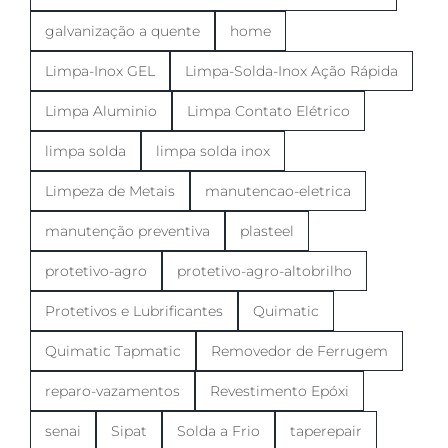
galvanização a quente
home
Limpa-Inox GEL
Limpa-Solda-Inox Ação Rápida
Limpa Aluminio
Limpa Contato Elétrico
limpa solda
limpa solda inox
Limpeza de Metais
manutencao-eletrica
manutenção preventiva
plasteel
protetivo-agro
protetivo-agro-altobrilho
Protetivos e Lubrificantes
Quimatic
Quimatic Tapmatic
Removedor de Ferrugem
reparo-vazamentos
Revestimento Epóxi
senai
Sipat
Solda a Frio
taperepair