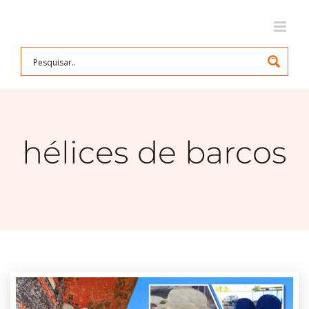
Ir
para
o
conteúdo
hélices de barcos