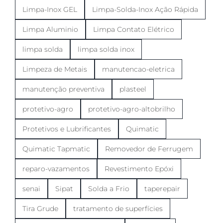
Limpa-Inox GEL
Limpa-Solda-Inox Ação Rápida
Limpa Aluminio
Limpa Contato Elétrico
limpa solda
limpa solda inox
Limpeza de Metais
manutencao-eletrica
manutenção preventiva
plasteel
protetivo-agro
protetivo-agro-altobrilho
Protetivos e Lubrificantes
Quimatic
Quimatic Tapmatic
Removedor de Ferrugem
reparo-vazamentos
Revestimento Epóxi
senai
Sipat
Solda a Frio
taperepair
Tira Grude
tratamento de superfícies