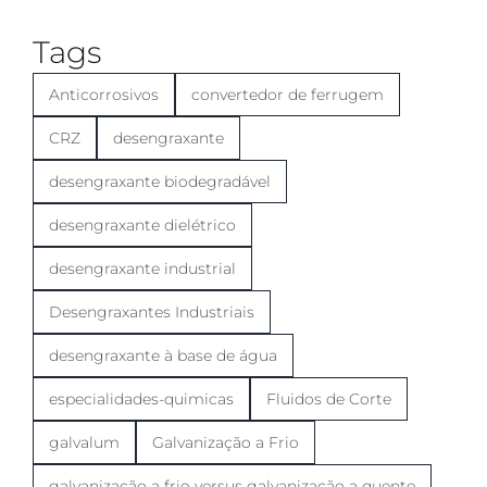
Tags
Anticorrosivos
convertedor de ferrugem
CRZ
desengraxante
desengraxante biodegradável
desengraxante dielétrico
desengraxante industrial
Desengraxantes Industriais
desengraxante à base de água
especialidades-quimicas
Fluidos de Corte
galvalum
Galvanização a Frio
galvanização a frio versus galvanização a quente