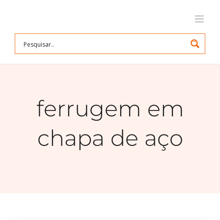
Ir
para
o
conteúdo
ferrugem em
chapa de aço