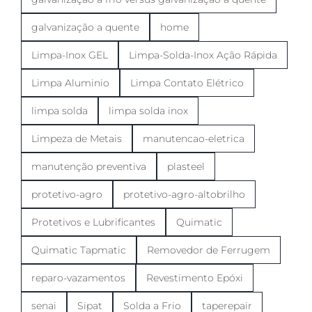
galvanização a quente
home
Limpa-Inox GEL
Limpa-Solda-Inox Ação Rápida
Limpa Aluminio
Limpa Contato Elétrico
limpa solda
limpa solda inox
Limpeza de Metais
manutencao-eletrica
manutenção preventiva
plasteel
protetivo-agro
protetivo-agro-altobrilho
Protetivos e Lubrificantes
Quimatic
Quimatic Tapmatic
Removedor de Ferrugem
reparo-vazamentos
Revestimento Epóxi
senai
Sipat
Solda a Frio
taperepair