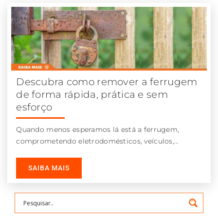
Descubra como remover a ferrugem
de forma rápida, prática e sem
esforço
Quando menos esperamos lá está a ferrugem,
comprometendo eletrodomésticos, veículos,
portões e outras estruturas metálicas. Por esta
razão, apresentamos não
SAIBA MAIS