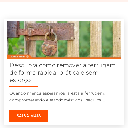
Descubra como remover a ferrugem
de forma rápida, prática e sem
esforço
Quando menos esperamos lá está a ferrugem,
comprometendo eletrodomésticos, veículos,
portões e outras estruturas metálicas. Por esta
razão, apresentamos não
SAIBA MAIS