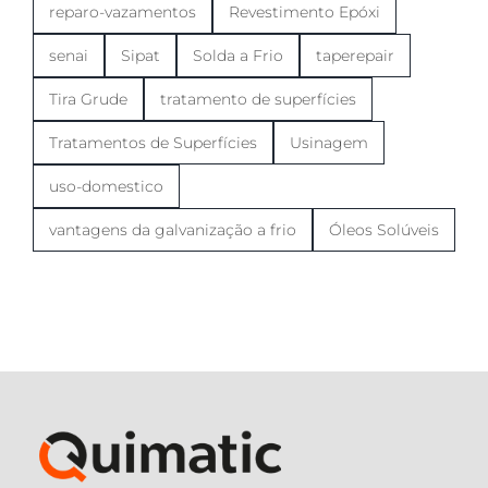
reparo-vazamentos
Revestimento Epóxi
senai
Sipat
Solda a Frio
taperepair
Tira Grude
tratamento de superfícies
Tratamentos de Superfícies
Usinagem
uso-domestico
vantagens da galvanização a frio
Óleos Solúveis