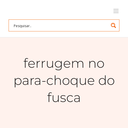
Ir
para
o
conteúdo
ferrugem no
para-choque do
fusca