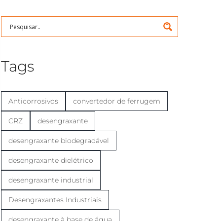
Tags
Anticorrosivos
convertedor de ferrugem
CRZ
desengraxante
desengraxante biodegradável
desengraxante dielétrico
desengraxante industrial
Desengraxantes Industriais
desengraxante à base de água