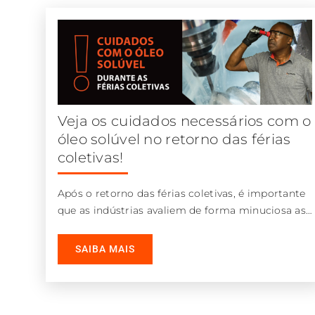
Veja os cuidados necessários com o
óleo solúvel no retorno das férias
coletivas!
Após o retorno das férias coletivas, é importante
que as indústrias avaliem de forma minuciosa as
condições do óleo solúvel armazenado nos
tanques das máquinas. Este cuidado irá evitar
SAIBA MAIS
prejuízos com retrabalho e garantir uma volta
muito mais tranquila às atividades no início do
ano […]