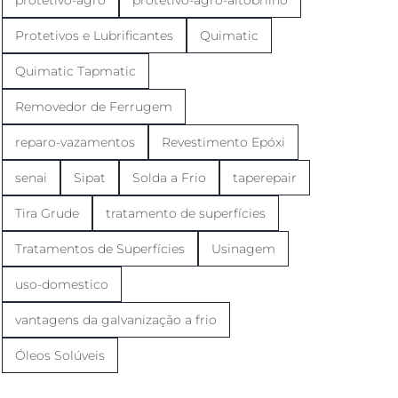
Protetivos e Lubrificantes
Quimatic
Quimatic Tapmatic
Removedor de Ferrugem
reparo-vazamentos
Revestimento Epóxi
senai
Sipat
Solda a Frio
taperepair
Tira Grude
tratamento de superfícies
Tratamentos de Superfícies
Usinagem
uso-domestico
vantagens da galvanização a frio
Óleos Solúveis