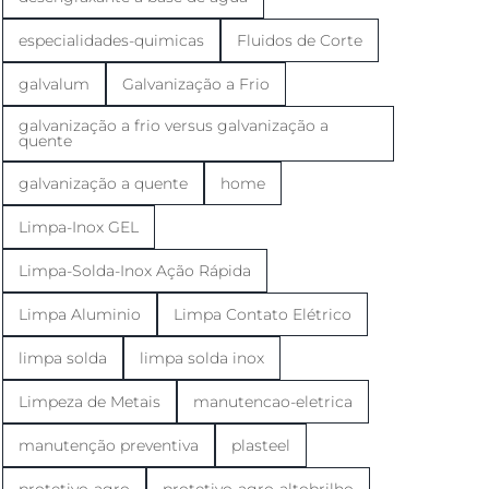
especialidades-quimicas
Fluidos de Corte
galvalum
Galvanização a Frio
galvanização a frio versus galvanização a
quente
galvanização a quente
home
Limpa-Inox GEL
Limpa-Solda-Inox Ação Rápida
Limpa Aluminio
Limpa Contato Elétrico
limpa solda
limpa solda inox
Limpeza de Metais
manutencao-eletrica
manutenção preventiva
plasteel
protetivo-agro
protetivo-agro-altobrilho