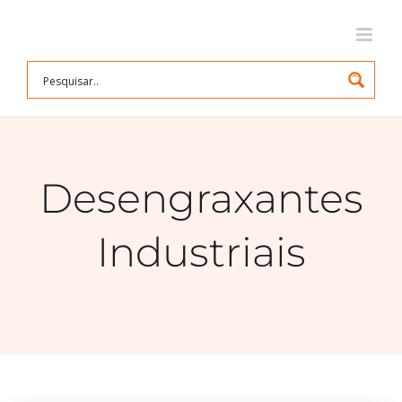
Ir
para
o
conteúdo
Desengraxantes
Industriais