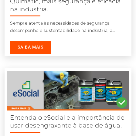
Quimatic, mais segurança e eficácia
na industria.
Sempre atenta às necessidades de segurança,
desempenho e sustentabilidade na indústria, a
Quimatic Tapmatic acaba de lançar o
Desengraxante Dielétrico
SAIBA MAIS
Entenda o eSocial e a importância de
usar desengraxante à base de água.