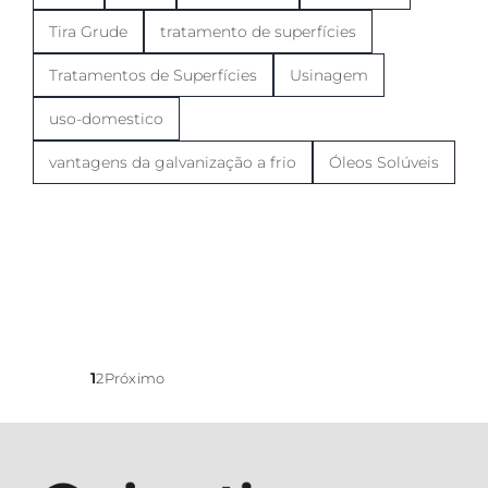
Tira Grude
tratamento de superfícies
Tratamentos de Superfícies
Usinagem
uso-domestico
vantagens da galvanização a frio
Óleos Solúveis
1
2
Próximo