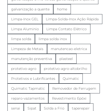
galvanização a quente
home
Limpa-Inox GEL
Limpa-Solda-Inox Ação Rápida
Limpa Aluminio
Limpa Contato Elétrico
limpa solda
limpa solda inox
Limpeza de Metais
manutencao-eletrica
manutenção preventiva
plasteel
protetivo-agro
protetivo-agro-altobrilho
Protetivos e Lubrificantes
Quimatic
Quimatic Tapmatic
Removedor de Ferrugem
reparo-vazamentos
Revestimento Epóxi
senai
Sipat
Solda a Frio
taperepair