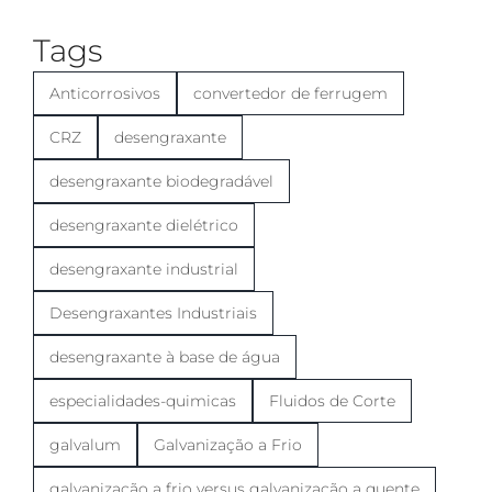
Tags
Anticorrosivos
convertedor de ferrugem
CRZ
desengraxante
desengraxante biodegradável
desengraxante dielétrico
desengraxante industrial
Desengraxantes Industriais
desengraxante à base de água
especialidades-quimicas
Fluidos de Corte
galvalum
Galvanização a Frio
galvanização a frio versus galvanização a quente